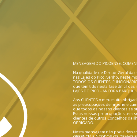
MENSAGEM DO PICOENSE, COMEND
Na qualidade de Diretor Geral 
nas Lajes do Pico, venho, neste m
TODOS OS CLIENTES, FUNCIONÁRI
que têm tido nesta fase difícil da
LAJES DO PICO - ÂNCORA PARQUE.
Aos CLIENTES o meu muito obrigado
as preocupações de higiene e cum
que todos os nossos clientes se s
Estas nossas preocupações tem-se
clientes de outros Concelhos da I
OBRIGADO.
Nesta mensagem não podia deixa
GERENCIA E A TODOS OS DEMAIS F