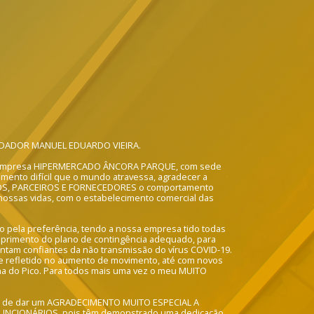
ADOR MANUEL EDUARDO VIEIRA.
da empresa HIPERMERCADO ÂNCORA PARQUE, com sede
omento difícil que o mundo atravessa, agradecer a
OS, PARCEIROS E FORNECEDORES o comportamento
s nossas vidas, com o estabelecimento comercial das
 pela preferência, tendo a nossa empresa tido todas
primento do plano de contingência adequado, para
intam confiantes da não transmissão do vírus COVID-19.
 refletido no aumento de movimento, até com novos
lha do Pico. Para todos mais uma vez o meu MUITO
r de dar um AGRADECIMENTO MUITO ESPECIAL A
UNCIONÁRIOS, pois têm demonstrado uma dedicação