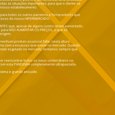
das as situações importantes, para que o cliente se
 nosso estabelecimento.
 para todos os outros parceiros e fornecedores que
ucesso do nosso HIPERMERCADO.
IENTES que, apesar de alguns custos terem aumentado,
os para NÃO AUMENTAR OS PREÇOS, o que só
origem.
 nenhum produto essencial falte, nesta altura
smo com a escassez que existe no mercado. Quando
estar esgotado no mercado, tentamos sempre que
oder reencontrar todos os meus conterrâneos no
com esta PANDEMIA completamente ultrapassada.
estima e grande amizade.