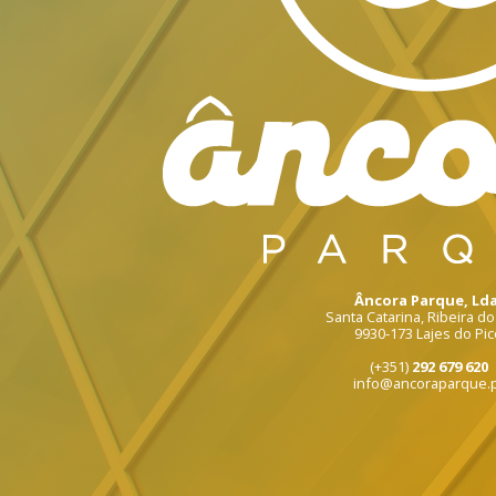
Âncora Parque, Lda
Santa Catarina, Ribeira d
9930-173 Lajes do Pic
(+351)
292 679 620
info@ancoraparque.