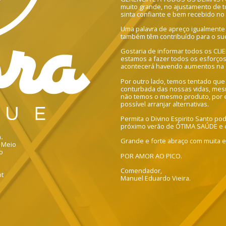
muito grande, no ajustamento de to
sinta confiante e bem recebido no
Uma palavra de apreço igualmente
também têm contribuído para o s
Gostaria de informar todos os CL
estamos a fazer todos os esforç
acontecerá havendo aumentos na 
Por outro lado, temos tentado que
conturbada das nossas vidas, me
não temos o mesmo produto, por 
possível arranjar alternativas.
Permita o Divino Espirito Santo p
próximo verão de ÓTIMA SAÚDE e 
.
Grande e forte abraço com muita 
o Meio
o
POR AMOR AO PICO.
Comendador,
pt
Manuel Eduardo Vieira.